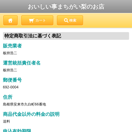
おいしい事まちがい梨のお店
カート
検索
特定商取引法に基づく表記
販売業者
板持浩二
運営統括責任者名
板持浩二
郵便番号
692-0004
住所
島根県安来市久白町66番地
商品代金以外の料金の説明
送料
申込有効期限