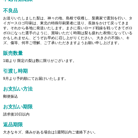
不良品
お送りいたしました梨は、神々の地、島根で収穫し、梨農家で選別を行い、タ
イガースロゴ印刷は、東北の特殊印刷業者に送り、長旅をかけて戻ってきま
す。それから各地に発送いたします。まさに長いロード戦線を戦ってきてボロ
ボロになった選手のように、賞味いただく時期は梨も疲れた表情になっている
かもしれません、どうぞお早めに召し上がりください。 大きさの不揃い、キ
ズ、傷等、何卒ご理解、ご了承いただきますようお願い申し上げます。
販売数量
1箱より 限定の梨は数に限りがございます。
引渡し時期
9月より予約順にてお届けいたします。
お支払い方法
郵便振込
お支払い期限
請求後10日以内
返品期限
大きなキズ、痛みがある場合は1週間以内ご連絡下さい。